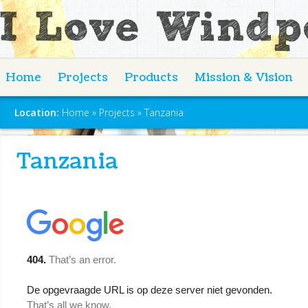
Home
Projects
Products
Mission & Vision
Location:
Home
»
Projects
»
Tanzania
Tanzania